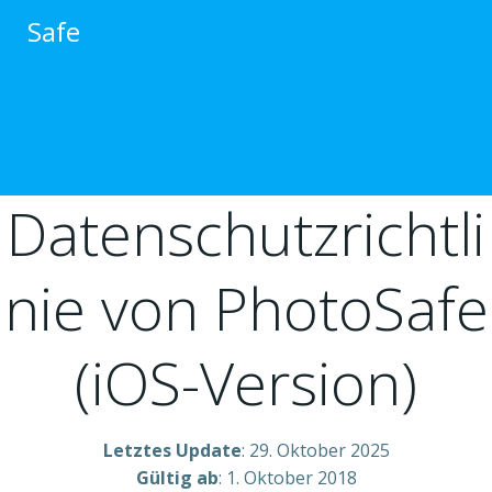
跳
Safe
转
到
内
容
Datenschutzrichtli
nie von PhotoSafe
(iOS-Version)
Letztes Update
: 29. Oktober 2025
Gültig ab
: 1. Oktober 2018