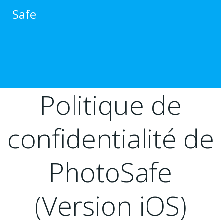
跳
Safe
转
到
内
容
Politique de
confidentialité de
PhotoSafe
(Version iOS)