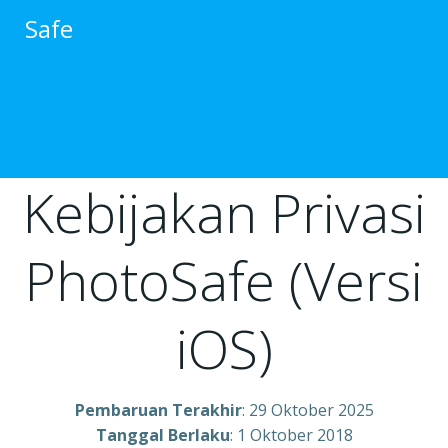
跳
Safe
转
到
内
容
Kebijakan Privasi
PhotoSafe (Versi
iOS)
Pembaruan Terakhir
: 29 Oktober 2025
Tanggal Berlaku
: 1 Oktober 2018