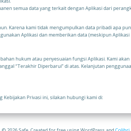
ikasi.
nen semua data yang terkait dengan Aplikasi dari perangk
tahun. Karena kami tidak mengumpulkan data pribadi apa pun
gunakan Aplikasi dan memberikan data (meskipun Aplikasi 
rubahan hukum atau penyesuaian fungsi Aplikasi. Kami akan
 tanggal “Terakhir Diperbarui” di atas. Kelanjutan penggu
 Kebijakan Privasi ini, silakan hubungi kami di:
© 2026 Safe. Created for free using WordPress and
Colibri