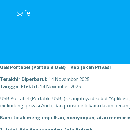
跳
转
Safe
到
内
容
USB Portabel (Portable USB) – Kebijakan Privasi
Terakhir Diperbarui:
14 November 2025
Tanggal Efektif:
14 November 2025
USB Portabel (Portable USB) (selanjutnya disebut “Aplikasi
melindungi privasi Anda, dan prinsip inti kami dalam penang
Kami tidak mengumpulkan, menyimpan, atau memproses 
1. Tidak Ada Pengumpulan Data Pribadi