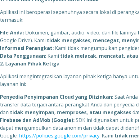
Aplikasi ini beroperasi sepenuhnya secara lokal di perangk
termasuk:
File Anda:
Dokumen, gambar, audio, video, dan file lainnya b
Google Drive). Kami
tidak mengakses, mencegat, meny
Informasi Perangkat:
Kami tidak mengumpulkan pengidentifi
Data Penggunaan:
Kami
tidak melacak, mencatat, ata
2. Layanan Pihak Ketiga
Aplikasi mengintegrasikan layanan pihak ketiga hanya unt
layanan ini:
Penyedia Penyimpanan Cloud yang Diizinkan:
Saat Anda 
transfer data terjadi antara perangkat Anda dan penyedia 
dan
tidak menyimpan, memproses, atau mengakses
dat
Firebase dan AdMob (Google):
SDK ini digunakan untuk p
dapat mengumpulkan data anonim dan tidak dapat diidentifik
Google:
https://policies.google.com/privacy
. Kami
tidak mem