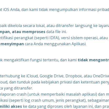
at iOS Anda, dan kami tidak mengumpulkan informasi pribadi
aik dikelola secara lokal, atau ditransfer langsung ke layan
impan, atau memproses
data file ini.
kasi perangkat (seperti IDFA), versi sistem operasi, atau sp
u menyimpan
cara Anda menggunakan Aplikasi.
uk mengaktifkan fungsi tertentu, dan kami
tidak mengontr
terhubung ke iCloud, Google Drive, Dropbox, atau OneDrive
cloud, dan tunduk pada kebijakan privasi dan ketentuan pen
a yang ditransfer.
elaporan crash (untuk memperbaiki masalah aplikasi) dan
asi (seperti log crash umum, jenis perangkat), sebagaimana
iliki akses
ke data yang diproses oleh layanan ini, dan pra